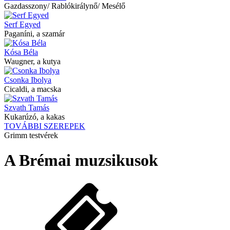
Gazdasszony/ Rablókirálynő/ Mesélő
Serf Egyed
Paganíni, a szamár
Kósa Béla
Waugner, a kutya
Csonka Ibolya
Cicaldi, a macska
Szvath Tamás
Kukarúzó, a kakas
TOVÁBBI SZEREPEK
Grimm testvérek
A Brémai muzsikusok