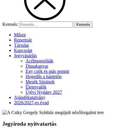
Keresés:
Műsor
Repertoár
Társulat
Kapcsolat
Jegyvásárlás
Acélmagnóliák
Dunakanyar
Egy csók és más semmi
Hegedűs a háztetőn
Mesék Süsünek
Életrevalók
Újévi Nyitány 2027
Ajándékutalvány
2026/2027-es évad
Jegyiroda nyitvatartás