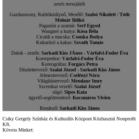
zenés mesejáték
Gazdasszony, Rablókirálynő, Mesélő:
Szabó Nikolett
/
Tóth
Molnár Ildikó
Paganíni a szamár:
Serf Egyed
Waugner a kutya:
Kósa Béla
Cicaldi a macska:
Csonka Ibolya
Kukarúzó a kakas:
Szvath Tamás
Dalok - zenék:
Sarkadi Kiss JÁnos - Várfalvi-Fodor Éva
Korrepetitor:
Várfalvi-Fodor Éva
Koreográfus:
Forgács Petra
Díszlettervező:
Szalai József - Sarkadi Kiss János
Jelmeztervező:
Cselényi Nóra
Világítástervező:
Memlaur Imre
Szcenikai vezető:
Szalai József
súgó:
Sipos Kata
ügyelő-segédrendező:
Kocsmáros Vivien
Rendező:
Sarkadi Kiss János
Csiky Gergely Színház és Kulturális Központ Közhasznú Nonprofit
Kft.
Kövess Minket: