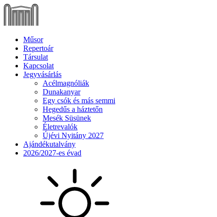
Műsor
Repertoár
Társulat
Kapcsolat
Jegyvásárlás
Acélmagnóliák
Dunakanyar
Egy csók és más semmi
Hegedűs a háztetőn
Mesék Süsünek
Életrevalók
Újévi Nyitány 2027
Ajándékutalvány
2026/2027-es évad