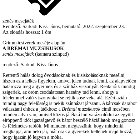
zenés mesejáték
Rendező:
Sarkadi Kiss János
, bemutató:
2022. szeptember 23.
Az előadás hossza:
1 óra
Grimm testvérek meséje alapján
A BRÉMAI MUZSIKUSOK
zenés mesejáték
(kamara színpad)
rendező: Sarkadi Kiss János
Rettentő hálás dolog óvodásoknak és kisiskolásoknak mesélni,
hiszen az a lelkes figyelem, amivel jelen tudnak lenni, az alapvetően
határozza meg a gyermek és a színház viszonyát. Reakcióik mindig
zsigeriek, az öröm csodálatosan harsány tud lenni, ahogy a
félelemmel való viszonyukat se rejtik sose véka alá. Ezért aztán
mindig nagy felelősség is nekik színházat játszani. Akárcsak darabot
választani ehhez a játékhoz: a
Brémai muzsikusok
című mesében
minden adva van, amivel közös játékká tud varázsolódni az együtt
elröppenő idő: igazságtevő és bátor beszélő háziállatok meg gonosz
és félelmetes rablók. Mi mindent megteszünk, hogy mindenki
megkapja, ami neki jár, már csak a gyerekek kellenek majd hozzá,
hogy igazán jó legyen a móka.