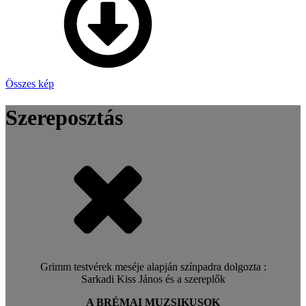
Összes kép
Szereposztás
Grimm testvérek meséje alapján színpadra dolgozta :
Sarkadi Kiss János és a szereplők
A BRÉMAI MUZSIKUSOK