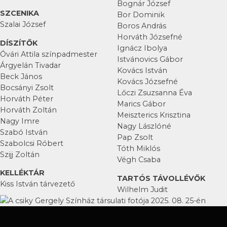
Bognár József
SZCENIKA
Bor Dominik
Szalai József
Boros András
Horváth Józsefné
DÍSZÍTŐK
Ignácz Ibolya
Óvári Attila színpadmester
Istvánovics Gábor
Árgyelán Tivadar
Kovács István
Beck János
Kovács Józsefné
Bocsányi Zsolt
Lőczi Zsuzsanna Éva
Horváth Péter
Marics Gábor
Horváth Zoltán
Meiszterics Krisztina
Nagy Imre
Nagy Lászlóné
Szabó István
Pap Zsolt
Szabolcsi Róbert
Tóth Miklós
Szijj Zoltán
Végh Csaba
KELLÉKTÁR
TARTÓS TÁVOLLÉVŐK
Kiss István tárvezető
Wilhelm Judit