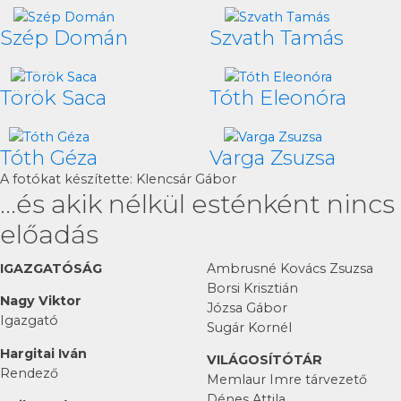
Szép Domán
Szvath Tamás
Török Saca
Tóth Eleonóra
Tóth Géza
Varga Zsuzsa
A fotókat készítette: Klencsár Gábor
...és akik nélkül esténként nincs
előadás
IGAZGATÓSÁG
Ambrusné Kovács Zsuzsa
Borsi Krisztián
Nagy Viktor
Józsa Gábor
Igazgató
Sugár Kornél
Hargitai Iván
VILÁGOSÍTÓTÁR
Rendező
Memlaur Imre tárvezető
Dénes Attila