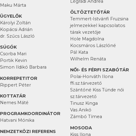
Légrádi Andrea
Maku Márta
ÖLTÖZTETŐTÁR
ÜGYELŐK
Temmert-Istvánfi Fruzsina
Károlyi Zoltán
jelmezekkel kapcsolatos
Kopácsi Adrián
tárak vezetője
dr. Szűcs László
Hole Magdolna
Kocsmáros Lászlóné
SÚGÓK
Pál Kata
Csorba Mari
Wilhelm Renáta
Portik Kevin
Simon Ildikó Barbara
NŐI- ÉS FÉRFI SZABÓTÁR
Polai-Horváth Ilona
KORREPETITOR
ffi.sz.tárvezető
Rippert Péter
Szántóné Kiss Tünde női
KOTTATÁR
sz.tárvezető
Nemes Máté
Tinusz Kinga
Vas Anikó
PROGRAMKOORDINÁTOR
Zámbó Tímea
Hatvani Mónika
MOSODA
NEMZETKÖZI REFERENS
Kiss Ilona