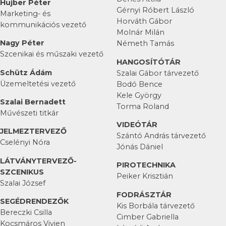
Hujber Péter
Gérnyi Róbert László
Marketing- és
Horváth Gábor
kommunikációs vezető
Molnár Milán
Nagy Péter
Németh Tamás
Szcenikai és műszaki vezető
HANGOSÍTÓTÁR
Schütz Ádám
Szalai Gábor tárvezető
Üzemeltetési vezető
Bodó Bence
Kele György
Szalai Bernadett
Torma Roland
Művészeti titkár
VIDEÓTÁR
JELMEZTERVEZŐ
Szántó András tárvezető
Cselényi Nóra
Jónás Dániel
LÁTVÁNYTERVEZŐ-
PIROTECHNIKA
SZCENIKUS
Peiker Krisztián
Szalai József
FODRÁSZTÁR
SEGÉDRENDEZŐK
Kis Borbála tárvezető
Bereczki Csilla
Cimber Gabriella
Kocsmáros Vivien