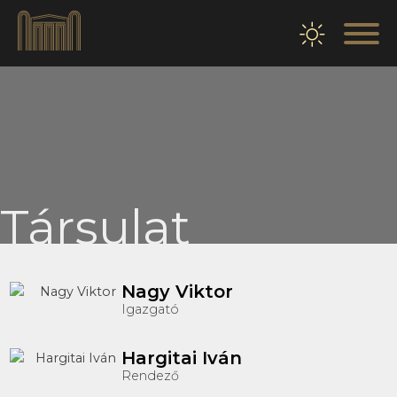
Társulat
Nagy Viktor
Igazgató
Hargitai Iván
Rendező