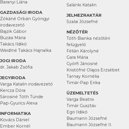
Baranyi Liána
Salánki Katalin
GAZDASÁGI IRODA
JELMEZRAKTÁR
Zókáné Orbán Gyöngyi
Szalai Józsefné
irodavezető
Bajzik Gábor
NÉZŐTÉR
Buzási Mária
Tóth Bianka nézőtéri
Takács Ildikó
felügyelő
Weidlné Takács Hajnalka
Félián Károlyné
Gara Mária
JOGI IRODA
Győrfi Jánosné
dr. Jakab Zsófia
Kristófné Olajos Erzsébet
Tarnay Kornélia
JEGYIRODA
Timár-Pap Erika
Varga Katalin irodavezető
Kercza Dóra
ÜZEMELTETÉS
Sárosiné Tóth Tünde
Varga Beatrix
Pap-Gyurics Alexa
Timár Gusztáv
Egri Ildikó
INFORMATIKA
Baumann Józsefné
Kovács Dániel
Baumann Józsefné II.
Ember Kornél