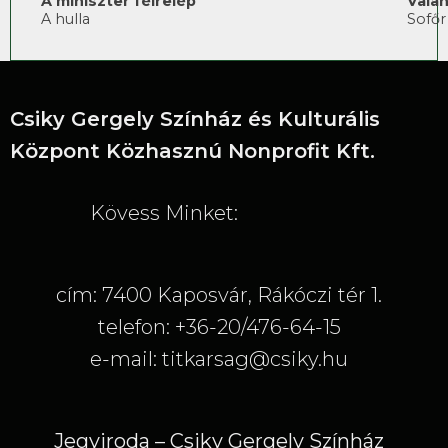
A miniszter félrelép
Vala
A hulla
Sofőr
Csiky Gergely Színház és Kulturális
Központ Közhasznú Nonprofit Kft.
Kövess Minket:
cím: 7400 Kaposvár, Rákóczi tér 1.
telefon: +36-20/476-64-15
e-mail: titkarsag@csiky.hu
Jegyiroda – Csiky Gergely Színház