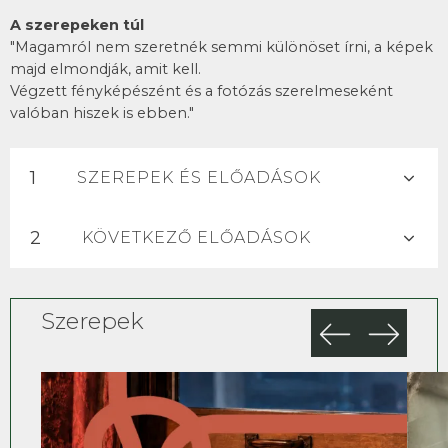
A szerepeken túl
"Magamról nem szeretnék semmi különöset írni, a képek
majd elmondják, amit kell.
Végzett fényképészént és a fotózás szerelmeseként
valóban hiszek is ebben."
SZEREPEK ÉS ELŐADÁSOK
KÖVETKEZŐ ELŐADÁSOK
Szerepek