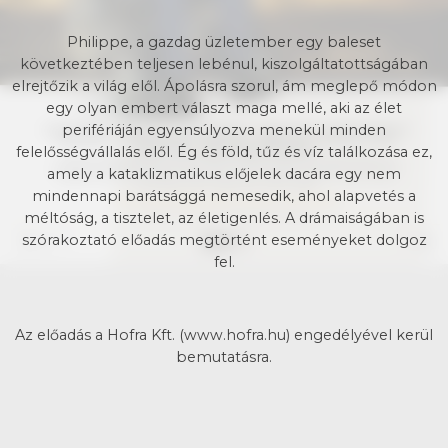
Philippe, a gazdag üzletember egy baleset
következtében teljesen lebénul, kiszolgáltatottságában
elrejtőzik a világ elől. Ápolásra szorul, ám meglepő módon
egy olyan embert választ maga mellé, aki az élet
perifériáján egyensúlyozva menekül minden
felelősségvállalás elől. Ég és föld, tűz és víz találkozása ez,
amely a kataklizmatikus előjelek dacára egy nem
mindennapi barátsággá nemesedik, ahol alapvetés a
méltóság, a tisztelet, az életigenlés. A drámaiságában is
szórakoztató előadás megtörtént eseményeket dolgoz
fel.
Az előadás a Hofra Kft. (www.hofra.hu) engedélyével kerül
bemutatásra.