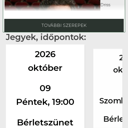
Driss
TOVÁBBI SZEREPEK
Jegyek, időpontok:
2026
2
október
okt
09
Krajcsi
Nikolett
Szomba
Péntek, 19:00
Martha
Bérle
Bérletszünet