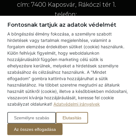
cím: 7400 Kaposvár, Rákóczi tér 1.
telefon:
+36-20/773-33-10; +36-20/777-33-32; +36-
Fontosnak tartjuk az adatok védelmét
Babinszki
20/777-33-50
A böngészési élmény fokozása, a személyre szabott
Virág eh.
hirdetések vagy tartalmak megjelenítése, valamint a
e-mail: jegyiroda@csiky.hu
Elisa, Philippe
forgalom elemzése érdekében sütiket (cookie) használunk.
lánya
Külön felhívjuk figyelmét, hogy weboldalunkon
hozzájárulásától függően marketing célú sütik is
Közérdekű adatok
elhelyezésre kerülnek, melyeket a hirdetések személyre
szabásához és célzásához használunk. A "Mindet
Pályázati információk
elfogadom" gombra kattintva hozzájárulhat a sütik
Alapítvány
használatához. Ha többet szeretne megtudni az általunk
használt sütikről (cookie), illetve a későbbiekben módosítani,
Nyári
Próbatábla
visszavoni kívánja hozzájáráulását, keresse fel cookie
Szilvia
szabályzat oldalunkat!
Adatvédelmi irányelvek
Műszaki adatok
Driss
anyja/Eleonora
Nyereményjátékra vonatkozó
Személyre szabás
Elutasítás
szabályzat és adatkezelési tájékoztató
Az összes elfogadása