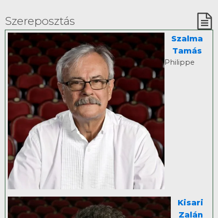
Szereposztás
Szalma
Tamás
Philippe
Kisari
Zalán