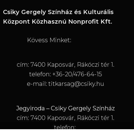
Stefánszky István
Étienne, inas Chandebise-nél
Csiky Gergely Színház és Kulturális
Sepsi Melinda
Központ Közhasznú Nonprofit Kft.
Antoinette, szobalány Chandebise-nél
Szvath Tamás
Kövess Minket:
Augustin Ferraillon, egy kétes hírű hotel tulajdonosa
Török Saca
Olympe Ferraillon
cím: 7400 Kaposvár, Rákóczi tér 1.
telefon: +36-20/476-64-15
Kósa Béla
Baptisten, Ferrallion bácsikája
e-mail: titkarsag@csiky.hu
Német Mónika
Eugénie, szobalány
Jegyiroda – Csiky Gergely Színház
Boros Bence
cím: 7400 Kaposvár, Rákóczi tér 1.
Rugby, az angol, akit senki sem ért, és ez nem véletlen
telefon: