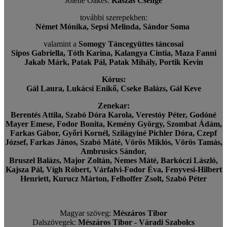
Jolene Oakes:
Kaszás Csenge
további szerepekben:
Német Mónika, Sepsi Melinda, Sándor Soma
valamint a
Somogy Táncegyüttes táncosai
Sipos Gabriella, Tóth Karina, Kalangya Cintia, Maza Fanni
Jakab Márk, Patak Pál, Patak Mihály, Portik Kevin
Kórus:
Gál Laura, Lukácsi Enikő, Cseke Balázs, Gál Keve
Zenekar:
Berentés Attila, Szabó Dóra Karola, Verestóy Péter, Godóné
Mayer Emese, Fodor Bonita, Kemény György, Szombat Ádám,
Farkas Gábor, Győri Kornél, Szilágyiné Pichler Dóra, Czepf
József, Farkas János, Szabó Máté, Vörös Miklós, Vörös Tamás,
Ambrusics Sándor,
Bruszel Balázs, Major Zoltán, Nemes Máté, Barkóczi László,
Kajsza Pál, Vígh Róbert, Várfalvi-Fodor Éva, Fenyvesi-Hilbert
Henriett, Kurucz Márton, Felhoffer Zsolt, Szabó Péter
Magyar szöveg:
Mészáros Tibor
Dalszövegek:
Mészáros Tibor - Váradi Szabolcs