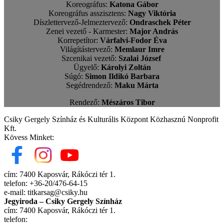
Koreográfus:
Katona Gábor
Koreográfus asszisztens:
Nagy Viktória
Díszlettervező-Jelmeztervező:
Ondraschek Péter
Zenei vezető - Karmester:
Major András
Korrepetítor:
Várfalvi-Fodor Éva
Világítástervező:
Memlaur Imre
Szcenikai vezető:
Szalai József
Ügyelő:
Károlyi Zoltán
Súgó:
Simon Ildikó Barbara
Segédrendező:
Maku Márta
Rendező:
Mészáros Tibor
Csiky Gergely Színház és Kulturális Központ Közhasznú Nonprofit
Kft.
Kövess Minket:
cím: 7400 Kaposvár, Rákóczi tér 1.
telefon: +36-20/476-64-15
e-mail: titkarsag@csiky.hu
Jegyiroda – Csiky Gergely Színház
cím: 7400 Kaposvár, Rákóczi tér 1.
telefon: