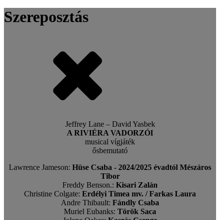
Szereposztás
Jeffrey Lane – David Yasbek
A RIVIÉRA VADORZÓI
musical vígjáték
ősbemutató
Lawrence Jameson:
Hüse Csaba - 2024/2025 évadtól Mészáros
Tibor
Freddy Benson.:
Kisari Zalán
Christine Colgate:
Erdélyi Timea mv. / Farkas Laura
Andre Thibault:
Fándly Csaba
Muriel Eubanks:
Török Saca