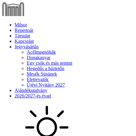
Műsor
Repertoár
Társulat
Kapcsolat
Jegyvásárlás
Acélmagnóliák
Dunakanyar
Egy csók és más semmi
Hegedűs a háztetőn
Mesék Süsünek
Életrevalók
Újévi Nyitány 2027
Ajándékutalvány
2026/2027-es évad