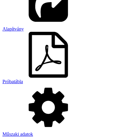
Alapítvány
Próbatábla
Műszaki adatok