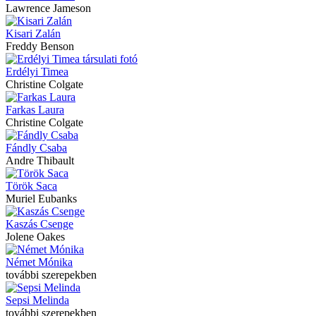
Lawrence Jameson
Kisari Zalán
Freddy Benson
Erdélyi Timea
Christine Colgate
Farkas Laura
Christine Colgate
Fándly Csaba
Andre Thibault
Török Saca
Muriel Eubanks
Kaszás Csenge
Jolene Oakes
Német Mónika
további szerepekben
Sepsi Melinda
további szerepekben