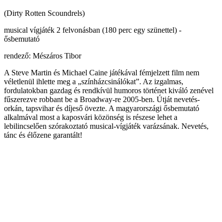
(Dirty Rotten Scoundrels)
musical vígjáték 2 felvonásban (180 perc egy szünettel) -
ősbemutató
rendező: Mészáros Tibor
A Steve Martin és Michael Caine játékával fémjelzett film nem
véletlenül ihlette meg a „színházcsinálókat”. Az izgalmas,
fordulatokban gazdag és rendkívül humoros történet kiváló zenével
fűszerezve robbant be a Broadway-re 2005-ben. Útját nevetés-
orkán, tapsvihar és díjeső övezte. A magyarországi ősbemutató
alkalmával most a kaposvári közönség is részese lehet a
lebilincselően szórakoztató musical-vígjáték varázsának. Nevetés,
tánc és élőzene garantált!