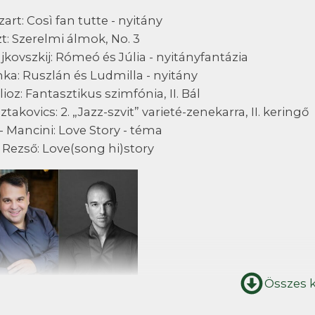
art: Così fan tutte - nyitány
zt: Szerelmi álmok, No. 3
jkovszkij: Rómeó és Júlia - nyitányfantázia
nka: Ruszlán és Ludmilla - nyitány
lioz: Fantasztikus szimfónia, II. Bál
ztakovics: 2. „Jazz-szvit” varieté-zenekarra, II. keringő
 - Mancini: Love Story - téma
 Rezső: Love(song hi)story
Összes 