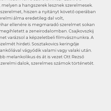
e, melyen a hangszerek lesznek szerelmesek.
a szerelmet, hiszen a nyitányt követő operában
erelmi álma eredetileg dal volt,
 vihar ellenére is megmaradó szerelmet sokan
 megihletett a zeneirodalomban. Csajkovszkij
met varázsol a képzeletbeli filmvásznunkra. A
zelmét hirdeti. Sosztakovics keringője
ankóliával vágyódik valami vagy valaki után.
bb melankolikus és át is vezet Ott Rezső
szerelmi dalok, szerelmes számok történetét.