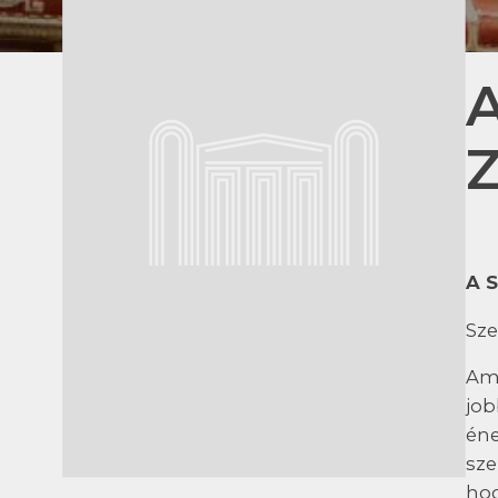
A
A 
Sze
Ami
job
éne
sze
hog