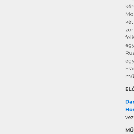
kér
Moz
két
zon
fel
egy
Rus
egy
Fra
műv
EL
Da
Hor
vez
MŰ