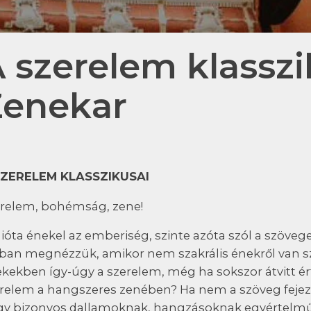
 szerelem klassz
Zenekar
SZERELEM KLASSZIKUSAI
relem, bohémság, zene!
óta énekel az emberiség, szinte azóta szól a szövege
ban megnézzük, amikor nem szakrális énekről van szó
kekben így-úgy a szerelem, még ha sokszor átvitt ér
relem a hangszeres zenében? Ha nem a szöveg fejezi 
y bizonyos dallamoknak, hangzásoknak egyértelmű