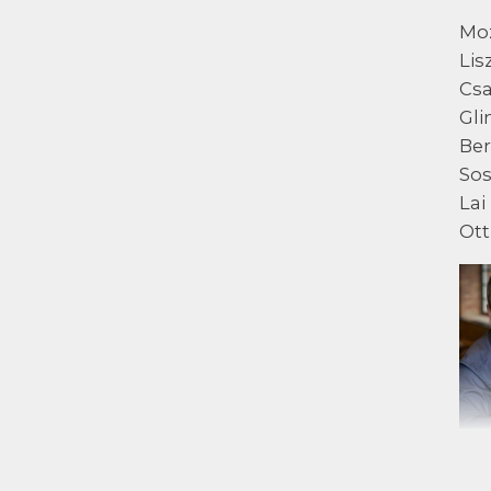
Moz
Lis
Csa
Gli
Ber
Sos
Lai
Ott