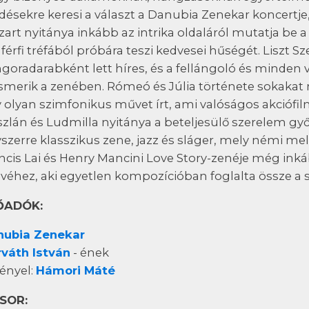
désekre keresi a választ a Danubia Zenekar koncertj
art nyitánya inkább az intrika oldaláról mutatja be 
 férfi tréfából próbára teszi kedvesei hűségét. Liszt Sz
goradarabként lett híres, és a fellángoló és minden
ismerik a zenében. Rómeó és Júlia története sokakat
 olyan szimfonikus művet írt, ami valóságos akciófil
zlán és Ludmilla nyitánya a beteljesülő szerelem győ
szerre klasszikus zene, jazz és sláger, mely némi mel
ncis Lai és Henry Mancini Love Story-zenéje még inká
éhez, aki egyetlen kompozícióban foglalta össze a 
ŐADÓK:
nubia Zenekar
váth István
- ének
ényel:
Hámori Máté
SOR: