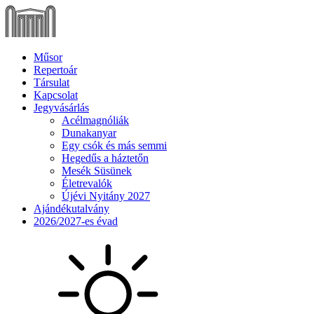
Műsor
Repertoár
Társulat
Kapcsolat
Jegyvásárlás
Acélmagnóliák
Dunakanyar
Egy csók és más semmi
Hegedűs a háztetőn
Mesék Süsünek
Életrevalók
Újévi Nyitány 2027
Ajándékutalvány
2026/2027-es évad