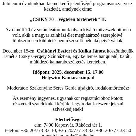
Jubileumi évadunkban kiemelkedő jelentőségű programsorozat veszi
kezdetét, amelynek címe:
„CSIKY 70 – végtelen történetek” II.
Az elmúlt 70 év során teátrumunk olyan kiváló művészek otthona
volt, akik a magyar színházi élet meghatározó szereplőivé,
többszörösen kitüntetésben részesülő példaképeivé váltak.
December 15-én,
Csákányi Esztert és Kulka Jánost
köszönthetjük
ismét a Csiky Gergely Színházban, egy kellemes hangulatú, baráti,
múltidéző kamarabeszélgetés keretében.
Időpont: 2025. december 15. 17.00
Helyszín: Kamaraszínpad
Moderátor: Szakonyiné Seres Gerda újságíró, irodalomtörténész
Az esemény ingyenes, ugyanakkor regisztrációhoz kötött:
részvételi szándékukat kérjük, Jegyirodánk részére jelezni
szíveskedjenek!
Elérhetőség:
cím: 7400 Kaposvár, Rákóczi tér 1.
telefon: +36-20/773-33-10; +36-20/777-33-32; +36-20/777-33-50
e-mail: jegyiroda@csiky.hu