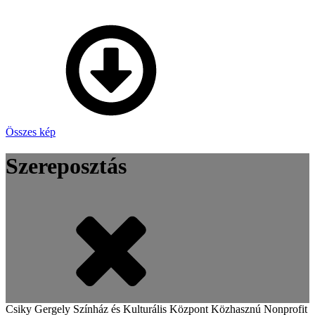
Összes kép
Szereposztás
Csiky Gergely Színház és Kulturális Központ Közhasznú Nonprofit