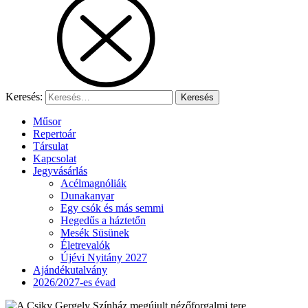
Keresés:
Műsor
Repertoár
Társulat
Kapcsolat
Jegyvásárlás
Acélmagnóliák
Dunakanyar
Egy csók és más semmi
Hegedűs a háztetőn
Mesék Süsünek
Életrevalók
Újévi Nyitány 2027
Ajándékutalvány
2026/2027-es évad