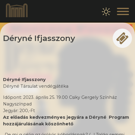
Déryné Ifjasszony
Déryné Ifjasszony
Déryné Társulat vendégjátéka
Időpont: 2023. április 25. 19.00 Csiky Gergely Színház
Nagyszínpad
Jegyár: 200,-Ft
Az előadás kedvezményes jegyára a Déryné Program
hozzájárulásának köszönhető
„De mi a célja az örökös kóborlásnak? (…) Talán semmi.