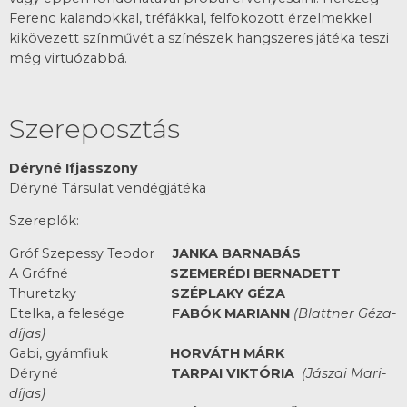
Ferenc kalandokkal, tréfákkal, felfokozott érzelmekkel
kikövezett színművét a színészek hangszeres játéka teszi
még virtuózabbá.
Szereposztás
Déryné Ifjasszony
Déryné Társulat vendégjátéka
Szereplők:
Gróf Szepessy Teodor
JANKA BARNABÁS
A Grófné
SZEMERÉDI BERNADETT
Thuretzky
SZÉPLAKY GÉZA
Etelka, a felesége
FABÓK MARIANN
(Blattner Géza-
díjas)
Gabi, gyámfiuk
HORVÁTH MÁRK
Déryné
TARPAI VIKTÓRIA
(
Jászai Mari-
díjas)