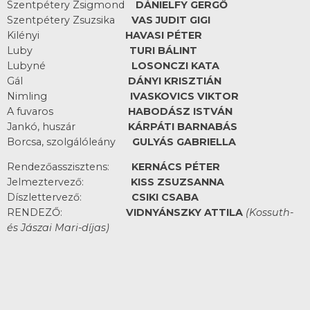
Szentpétery Zsigmond
DÁNIELFY GERGŐ
Szentpétery Zsuzsika
VAS JUDIT GIGI
Kilényi
HAVASI PÉTER
Luby
TURI BÁLINT
Lubyné
LOSONCZI KATA
Gál
DÁNYI KRISZTIÁN
Nimling
IVASKOVICS VIKTOR
A fuvaros
HABODÁSZ ISTVÁN
Jankó, huszár
KÁRPÁTI BARNABÁS
Borcsa, szolgálóleány
GULYÁS GABRIELLA
Rendezőasszisztens:
KERNÁCS PÉTER
Jelmeztervező:
KISS ZSUZSANNA
Díszlettervező:
CSIKI CSABA
RENDEZŐ:
VIDNYÁNSZKY ATTILA
(Kossuth-
és Jászai Mari-díjas)