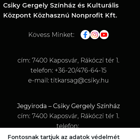
Csiky Gergely Színház és Kulturális
Központ Közhasznú Nonprofit Kft.
Kövess Minket:
cím: 7400 Kaposvár, Rákóczi tér 1.
telefon: +36-20/476-64-15
e-mail: titkarsag@csiky.hu
Jegyiroda – Csiky Gergely Színház
cím: 7400 Kaposvár, Rákóczi tér 1.
telefon:
+36-20/773-33-10; +36-20/777-33-32; +36-
Fontosnak tartjuk az adatok védelmét