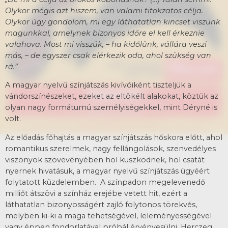
Olykor mégis azt hiszem, van valami titokzatos célja.
Olykor úgy gondolom, mi egy láthatatlan kincset viszünk
magunkkal, amelynek bizonyos időre el kell érkeznie
valahova. Most mi visszük, – ha kidőlünk, vállára veszi
más, – de egyszer csak elérkezik oda, ahol szükség van
rá.”
A magyar nyelvű színjátszás kivívóiként tiszteljük a
vándorszínészeket, ezeket az eltökélt alakokat, köztük az
olyan nagy formátumú személyiségekkel, mint Déryné is
volt.
Az előadás főhajtás a magyar színjátszás hőskora előtt, ahol
romantikus szerelmek, nagy fellángolások, szenvedélyes
viszonyok szövevényében hol küszködnek, hol csatát
nyernek hivatásuk, a magyar nyelvű színjátszás ügyéért
folytatott küzdelemben. A színpadon megelevenedő
milliőt átszövi a színház erejébe vetett hit, ezért a
láthatatlan bizonyosságért zajló folytonos törekvés,
melyben ki-ki a maga tehetségével, leleményességével
vagy éppen fondorlatával próbál érvényesülni. Herczeg