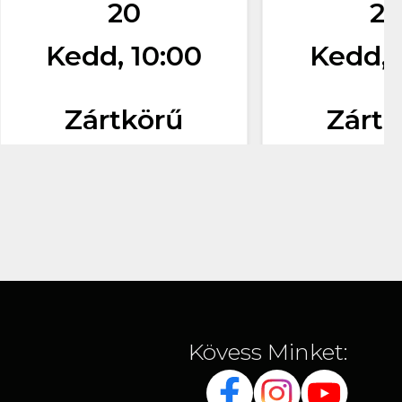
20
2
Kedd, 10:00
Kedd, 
Zártkörű
Zártk
Kövess Minket: