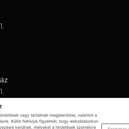
1.
ház
1.
t
-32; +36-20/777-
irdetések vagy tartalmak megjelenítése, valamint a
lunk. Külön felhívjuk figyelmét, hogy weboldalunkon
elyezésre kerülnek, melyeket a hirdetések személyre