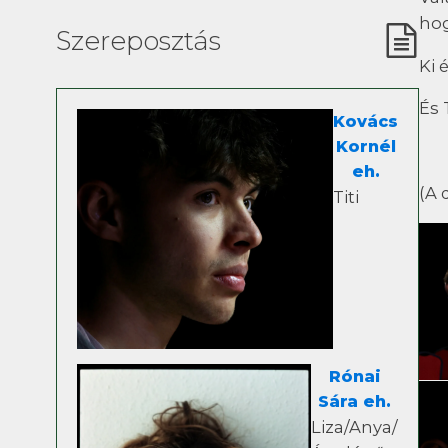
hog
Szereposztás
Ki 
És 
Kovács
Kornél
eh.
(A 
Titi
Rónai
Sára eh.
Liza/Anya/