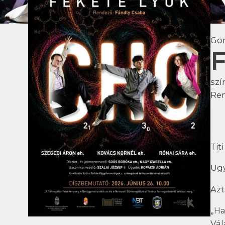
Go
F
szí
Re
Tit
Ugy
Azt
„Ha
Vál