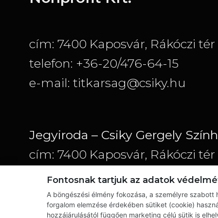
cím: 7400 Kaposvár, Rákóczi tér 
telefon: +36-20/476-64-15
e-mail: titkarsag@csiky.hu
Jegyiroda – Csiky Gergely Szín
cím: 7400 Kaposvár, Rákóczi tér 
telefon:
Fontosnak tartjuk az adatok védelmé
+36-20/773-33-10; +36-20/777-33
A böngészési élmény fokozása, a személyre szabott h
forgalom elemzése érdekében sütiket (cookie) haszná
33-50
hozzájárulásától függően marketing célú sütik is elh