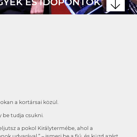
GYEK ÉS IDŐPONTOK
kan a kortársai közül.
 be tudja csukni.
ljutsz a pokol Királytermébe, ahol a
ok udvarával.” – ismeri be a fiú, és küzd azért,