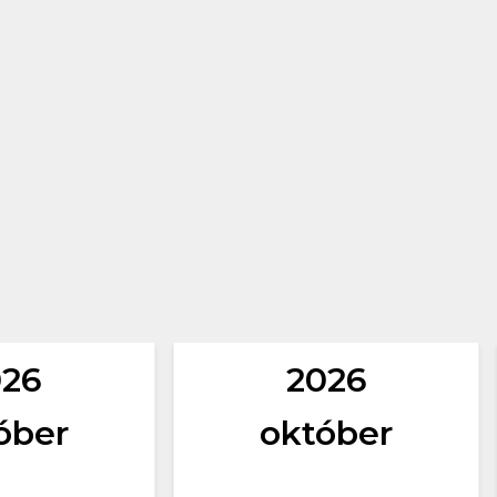
026
2026
óber
október