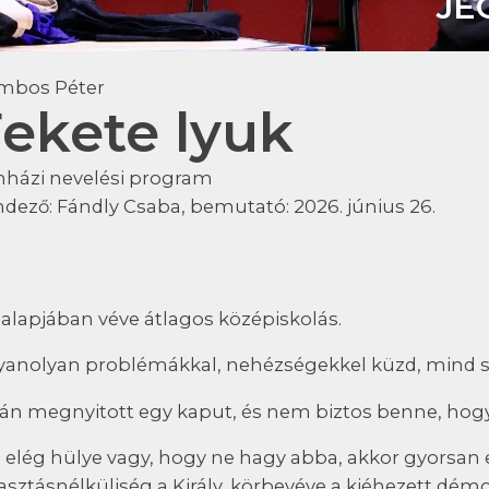
JE
mbos Péter
ekete lyuk
nházi nevelési program
ndező:
Fándly Csaba
, bemutató:
2026. június 26.
i alapjában véve átlagos középiskolás.
anolyan problémákkal, nehézségekkel küzd, mind so
án megnyitott egy kaput, és nem biztos benne, hogy
 elég hülye vagy, hogy ne hagy abba, akkor gyorsan e
asztásnélküliség a Király, körbevéve a kiéhezett démon