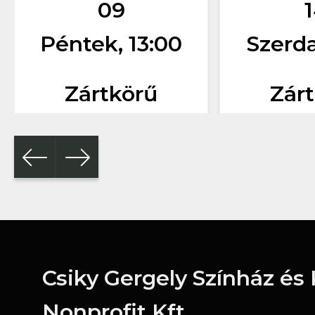
09
Péntek, 13:00
Szerda
Zártkörű
Zár
Csiky Gergely Színház és
Nonprofit Kft.