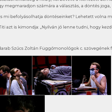
y megmaradjon számára a választás, a döntés joga, 
és mi befolyásolhatja döntéseinket? Lehetett volna 
Titi azt is kimondja: „Nyilván jó lenne tudni, hogy kezd
darab Szűcs Zoltán Függőmonológok c. szövegének fe