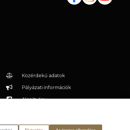
Közérdekű adatok
Pályázati információk
Alapítvány
Próbatábla
Műszaki adatok