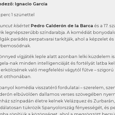
dező: Ignacio García
 perc 1 szünettel
uncut kísértet
Pedro Calderón de la Barca
és a 17. s
ik legnépszerűbb színdarabja. A komédiát bonyodalom
lgák parádés perpatvarai tarkítják, ahol a képzelet 
ybemosódnak.
önnyed vígjáték leple alatt azonban lelki küzdelem is
ela-nak minden intelligenciáját és fortélyát latba kell 
 erkölcsének való megfelelési vágytól fűtve – szigorú
át otthonában.
panyol komédia visszatérő fordulatai – szerelem, szen
derón elbűvölően dallamos verses szövegében nyern
nház színpadán életre kelnek Velázquez és Zurbarán, 
dálatosan tükrözik Spanyolország fényességét, és pe
ágba röpítjük a közönséget, ahol a megrögzött becs