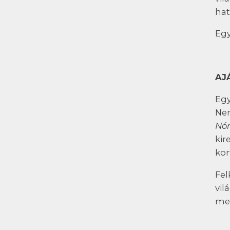
hat
Egy
AJ
Egy
Nem
Nó
kir
kor
Fel
vil
me