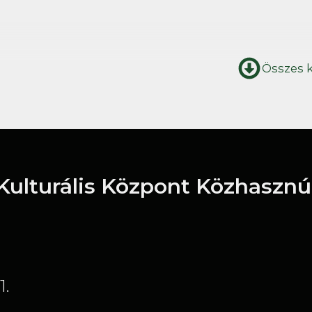
Összes 
 Kulturális Központ Közhasznú
1.