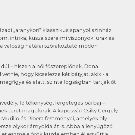
zázadi „aranykori” klasszikus spanyol színház
, intrika, kusza szerelmi viszonyok, urak és
és a valóság határai szórakoztató módon
 dúl – hiszen a női főszereplőnek, Dona
vetnie, hogy kicselezze két bátyját, akik - a
 megfigyelés alatt, szinte fogságban tartják őt
vedély, féltékenység, fergeteges párbaj –
ek teret maguknak. A kaposvári Csiky Gergely
Murillo és Ribera festményei, amelyek oly
rsze olykor árnyoldalát is. Abba a lenyűgöző
ület eszméje örök küzdelemben él együtt a