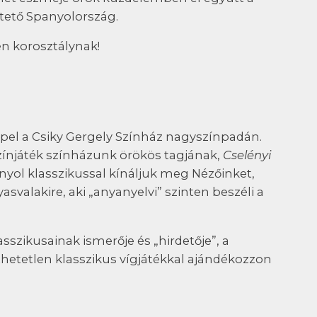
ktető Spanyolország.
n korosztálynak!
epel a Csiky Gergely Színház nagyszínpadán.
színjáték színházunk örökös tagjának,
Cselényi
panyol klasszikussal kínáljuk meg Nézőinket,
valakire, aki „anyanyelvi” szinten beszéli a
sszikusainak ismerője és „hirdetője”, a
thetetlen klasszikus vígjátékkal ajándékozzon