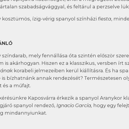
ártalan szabadságvággyal, és feltárul a perzselve lü
 kosztümös, ízig-vérig spanyol színházi
fiesta
, minde
ÁNLÓ
 színdarab, mely fennállása óta szintén először szer
 is akárhogyan. Hiszen ez a klasszikus, versben írt 
rának
korabeli jelmezeiben kerül kiállításra. És ha s
e is bízhatnánk annak rendezését? Természetesen olyas
t és a műfajt.
kérésünkre Kaposvárra érkezik a spanyol Aranykor kla
ágjáró spanyol rendező,
Ignacio García,
hogy egy felej
g mindannyiunkat.