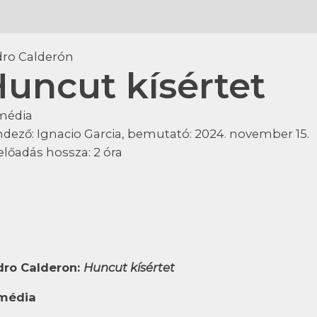
ro Calderón
uncut kísértet
média
ndező:
Ignacio Garcia
, bemutató:
2024. november 15.
előadás hossza:
2 óra
dro Calderon:
Huncut kísértet
média