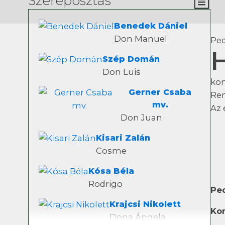
Szereposztás
Benedek Dániel
Don Manuel
Ped
H
Szép Domán
Don Luis
ko
Gerner Csaba
Re
mv.
Az 
Don Juan
Kisari Zalán
Cosme
Kósa Béla
Rodrigo
Pe
Krajcsi Nikolett
Ko
Dona Ángela