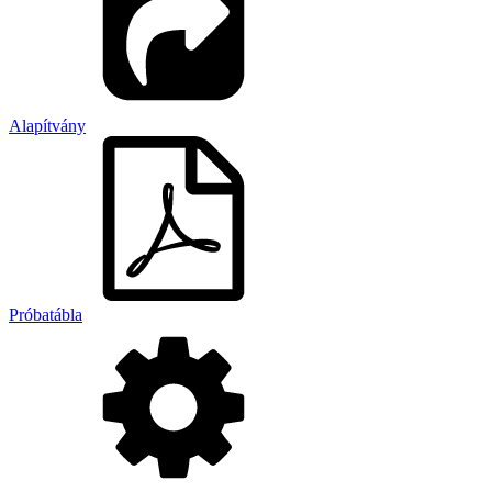
Alapítvány
Próbatábla