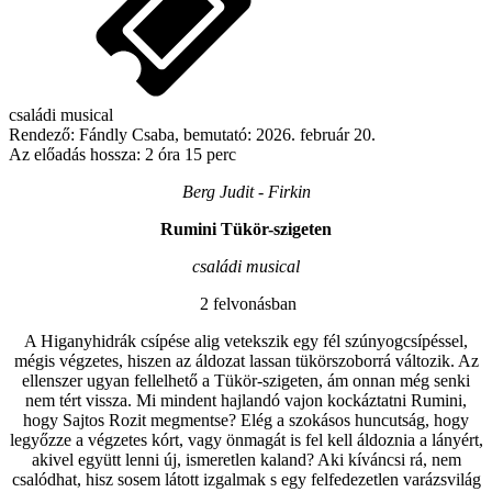
családi musical
Rendező:
Fándly Csaba
, bemutató:
2026. február 20.
Az előadás hossza:
2 óra 15 perc
Berg Judit - Firkin
Rumini Tükör-szigeten
családi musical
2 felvonásban
A Higanyhidrák csípése alig vetekszik egy fél szúnyogcsípéssel,
mégis végzetes, hiszen az áldozat lassan tükörszoborrá változik. Az
ellenszer ugyan fellelhető a Tükör-szigeten, ám onnan még senki
nem tért vissza. Mi mindent hajlandó vajon kockáztatni Rumini,
hogy Sajtos Rozit megmentse? Elég a szokásos huncutság, hogy
legyőzze a végzetes kórt, vagy önmagát is fel kell áldoznia a lányért,
akivel együtt lenni új, ismeretlen kaland? Aki kíváncsi rá, nem
csalódhat, hisz sosem látott izgalmak s egy felfedezetlen varázsvilág