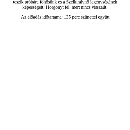
teszik próbára főhősünk es a Szélkirálynő legénységének
képességeit! Horgonyt fel, mert nincs visszaút!
Az előadás időtartama: 135 perc szünettel együtt