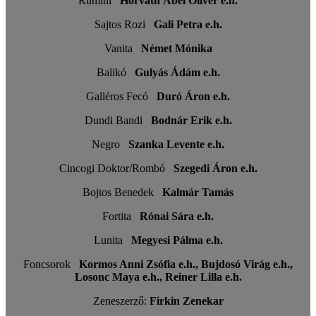
Rumini
Horváth Ábel Olivér e.h.
Sajtos Rozi
Gali Petra e.h.
Vanita
Német Mónika
Balikó
Gulyás Ádám e.h.
Galléros Fecó
Duró Áron e.h.
Dundi Bandi
Bodnár Erik e.h.
Negro
Szanka Levente e.h.
Cincogi Doktor/Rombó
Szegedi Áron e.h.
Bojtos Benedek
Kalmár Tamás
Fortita
Rónai Sára e.h.
Lunita
Megyesi Pálma e.h.
Foncsorok
Kormos Anni Zsófia e.h., Bujdosó Virág e.h.,
Losonc Maya e.h., Reiner Lilla e.h.
Zeneszerző:
Firkin Zenekar