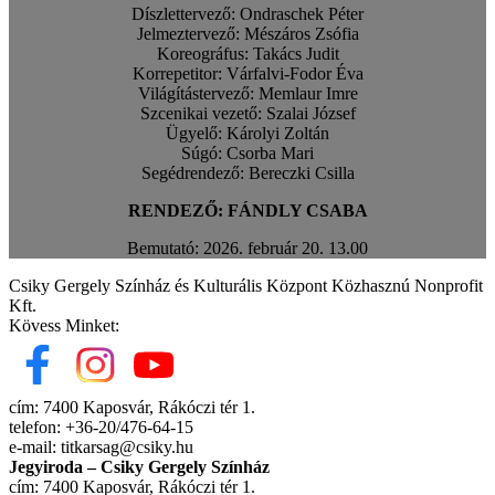
Díszlettervező: Ondraschek Péter
Jelmeztervező: Mészáros Zsófia
Koreográfus: Takács Judit
Korrepetitor: Várfalvi-Fodor Éva
Világítástervező: Memlaur Imre
Szcenikai vezető: Szalai József
Ügyelő: Károlyi Zoltán
Súgó: Csorba Mari
Segédrendező: Bereczki Csilla
RENDEZŐ: FÁNDLY CSABA
Bemutató: 2026. február 20. 13.00
Csiky Gergely Színház és Kulturális Központ Közhasznú Nonprofit
Kft.
Kövess Minket:
cím: 7400 Kaposvár, Rákóczi tér 1.
telefon: +36-20/476-64-15
e-mail: titkarsag@csiky.hu
Jegyiroda – Csiky Gergely Színház
cím: 7400 Kaposvár, Rákóczi tér 1.