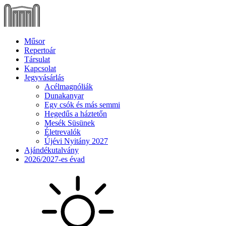
Műsor
Repertoár
Társulat
Kapcsolat
Jegyvásárlás
Acélmagnóliák
Dunakanyar
Egy csók és más semmi
Hegedűs a háztetőn
Mesék Süsünek
Életrevalók
Újévi Nyitány 2027
Ajándékutalvány
2026/2027-es évad