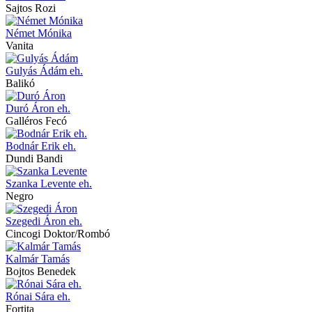
Sajtos Rozi
Német Mónika
Vanita
Gulyás Ádám eh.
Balikó
Duró Áron eh.
Galléros Fecó
Bodnár Erik eh.
Dundi Bandi
Szanka Levente eh.
Negro
Szegedi Áron eh.
Cincogi Doktor/Rombó
Kalmár Tamás
Bojtos Benedek
Rónai Sára eh.
Fortita