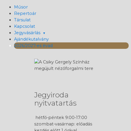
Műsor
Repertoár
Társulat
Kapcsolat
Jegyvásárlás
Ajándékutalvány
2026/2027-es évad
Jegyiroda
nyitvatartás
hétfő-péntek 9:00-17:00
szombat-vasárnap: előadás
kezdés előtt 1 órával