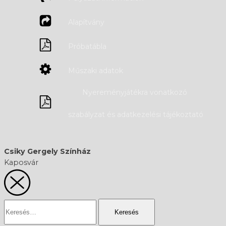
Alapítvány
Próbatábla
Műszaki adatok
Nyereményjátékra vonatkozó
szabályzat és adatkezelési tájékoztató
Csiky Gergely Színház
Kaposvár
Keresés: