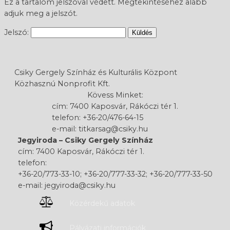
Ez a tartalom jelszóval védett. Megtekintéséhez alább
adjuk meg a jelszót.
Jelszó:
Csiky Gergely Színház és Kulturális Központ
Közhasznú Nonprofit Kft.
Kövess Minket:
cím: 7400 Kaposvár, Rákóczi tér 1.
telefon: +36-20/476-64-15
e-mail: titkarsag@csiky.hu
Jegyiroda – Csiky Gergely Színház
cím: 7400 Kaposvár, Rákóczi tér 1.
telefon:
+36-20/773-33-10; +36-20/777-33-32; +36-20/777-33-50
e-mail: jegyiroda@csiky.hu
Közérdekű adatok
Pályázati információk