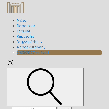
Műsor
Repertoár
Társulat
Kapcsolat
Jegyvásárlás
Ajándékutalvány
2026/2027-es évad
Search