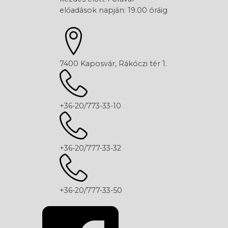
előadások napján: 19.00 óráig
7400 Kaposvár, Rákóczi tér 1.
+36-20/773-33-10
+36-20/777-33-32
+36-20/777-33-50