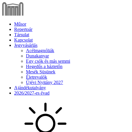
Műsor
Repertoár
Társulat
Kapcsolat
Jegyvásárlás
Acélmagnóliák
Dunakanyar
Egy csók és más semmi
Hegedűs a háztetőn
Mesék Süsünek
Életrevalók
Újévi Nyitány 2027
Ajándékutalvány
2026/2027-es évad