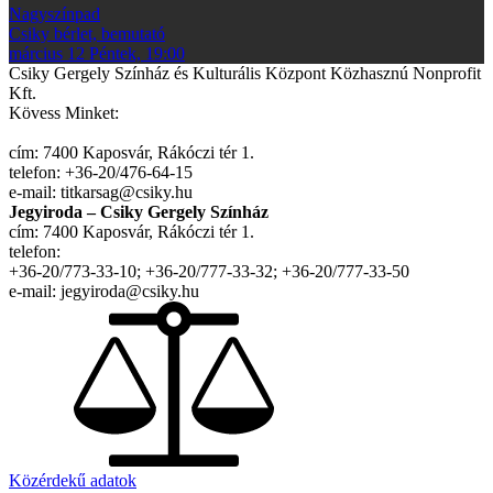
Nagyszínpad
Csiky bérlet,
bemutató
március 12 Péntek, 19:00
Csiky Gergely Színház és Kulturális Központ Közhasznú Nonprofit
Kft.
Kövess Minket:
cím: 7400 Kaposvár, Rákóczi tér 1.
telefon: +36-20/476-64-15
e-mail: titkarsag@csiky.hu
Jegyiroda – Csiky Gergely Színház
cím: 7400 Kaposvár, Rákóczi tér 1.
telefon:
+36-20/773-33-10; +36-20/777-33-32; +36-20/777-33-50
e-mail: jegyiroda@csiky.hu
Közérdekű adatok