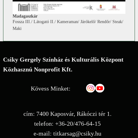
Madagaszkár
Fossza III./ Látogató II./ Kameraman/ Járókelő/ Rendőr/ Steak/
Maki
Csiky Gergely Színház és Kulturális Központ
Közhasznú Nonprofit Kft.
Kövess Minket:
cím: 7400 Kaposvár, Rákóczi tér 1.
telefon: +36-20/476-64-15
e-mail: titkarsag@csiky.hu