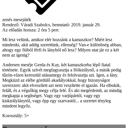
zenés mesejáték
Rendező:
Váradi Szabolcs
, bemutató:
2019. január 29.
Az előadás hossza:
2 óra 5 perc
Mi lesz velünk, amikor elér hozzánk a kamaszkor? Miért lesz
mindenki, akit addig szerettünk, ellenség? Van-e különbség abban,
ahogy egy fiúból férfi és lányból nő lesz? Milyen utat jár ez a két
nem az igenig?
Andersen meséje Gerda és Kay, két kamaszkorba lépő fiatal
története. Egyik szívét megfagyasztja a Hókirálynő, a másik pedig
tűzön-vízen keresztül utánamegy és felolvasztja azt. Igen, a lány.
Megküzd az elébe gördülő akadályokkal, hogy bizonyságot
szerezzen: akit elveszített azt nem veszítette el igazán. Ha elbukik,
feláll, és a végsőkig megy célja felé. És aki megérdemli, az mindig
megkapja a segítséget. Vagy egy varjúpártól, vagy egy
kiskirálylánytól, vagy épp egy szarvastól... a szeretet tényleg
mindent legyőz.
Korosztály: 5+