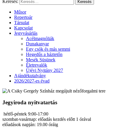
Keresés:
Műsor
Repertoár
Társulat
Kapcsolat
Jegyvásárlás
Acélmagnóliák
Dunakanyar
Egy csók és más semmi
Hegedűs a háztetőn
Mesék Süsünek
Életrevalók
Újévi Nyitány 2027
Ajándékutalvány
2026/2027-es évad
Jegyiroda nyitvatartás
hétfő-péntek 9:00-17:00
szombat-vasárnap: előadás kezdés előtt 1 órával
előadások napján: 19.00 óráig