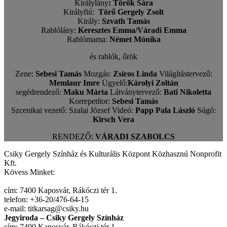
Királylány
:
Török Sára
Királyfiú
:
Törő Gergely Zsolt
Király
:
Szvath Tamás
Rablólány
:
Keresztes Emma/Váradi Emma
Rablómama
:
Német Mónika
és rablók, őrök
Zene:
Sebesi Tamás
Mozgás:
Zsíros Linda
Világítástervező:
Memlaur Imre
Ügyelő:
Károlyi Zoltán
segédrendező:
Maku Márta
Látványtervező:
Bati Nikoletta
Korrepetítor:
Sebesi Tamás
Szcenikai vezető: Szalai József Videó:
Papp Pala László
Súgó:
Kirsch Vera
RENDEZŐ:
VÁRADI SZABOLCS
Csiky Gergely Színház és Kulturális Központ Közhasznú Nonprofit
Kft.
Kövess Minket:
cím: 7400 Kaposvár, Rákóczi tér 1.
telefon: +36-20/476-64-15
e-mail: titkarsag@csiky.hu
Jegyiroda – Csiky Gergely Színház
cím: 7400 Kaposvár, Rákóczi tér 1.