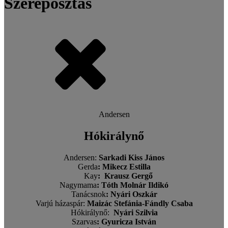
Szereposztás
Andersen
Hókirálynő
Andersen:
Sarkadi Kiss János
Gerda
:
Mikecz Estilla
Kay
:
Krausz Gergő
Nagymama
:
Tóth Molnár Ildikó
Tanácsnok
:
Nyári Oszkár
Varjú házaspár
:
Maizác Stefánia-Fándly Csaba
Hókirálynő
:
Nyári Szilvia
Szarvas
:
Gyuricza István