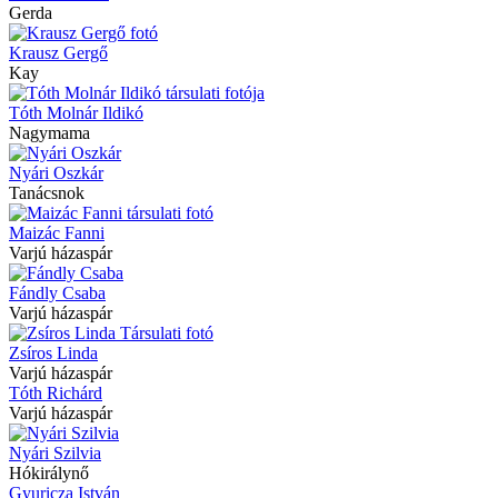
Gerda
Krausz Gergő
Kay
Tóth Molnár Ildikó
Nagymama
Nyári Oszkár
Tanácsnok
Maizác Fanni
Varjú házaspár
Fándly Csaba
Varjú házaspár
Zsíros Linda
Varjú házaspár
Tóth Richárd
Varjú házaspár
Nyári Szilvia
Hókirálynő
Gyuricza István