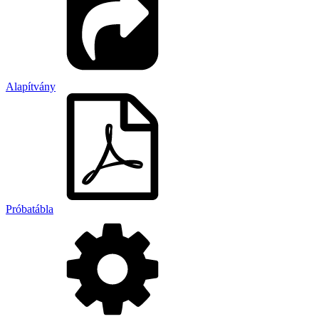
Alapítvány
Próbatábla