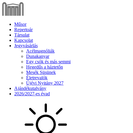
Műsor
Repertoár
Társulat
Kapcsolat
Jegyvásárlás
Acélmagnóliák
Dunakanyar
Egy csók és más semmi
Hegedűs a háztetőn
Mesék Süsünek
Életrevalók
Újévi Nyitány 2027
Ajándékutalvány
2026/2027-es évad