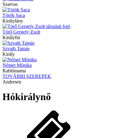
Szarvas
Török Saca
Királylány
Törő Gergely Zsolt
Királyfiú
Szvath Tamás
Király
Német Mónika
Rablómama
TOVÁBBI SZEREPEK
Andersen
Hókirálynő