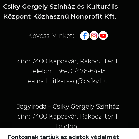
Csiky Gergely Színház és Kulturális
Központ Közhasznú Nonprofit Kft.
Kövess Minket:
cím: 7400 Kaposvár, Rákóczi tér 1.
telefon: +36-20/476-64-15
e-mail: titkarsag@csiky.hu
Jegyiroda – Csiky Gergely Színház
cím: 7400 Kaposvár, Rákóczi tér 1.
telefon:
+36-20/773-33-10; +36-20/777-33-32; +36-
Fontosnak tartjuk az adatok védelmét