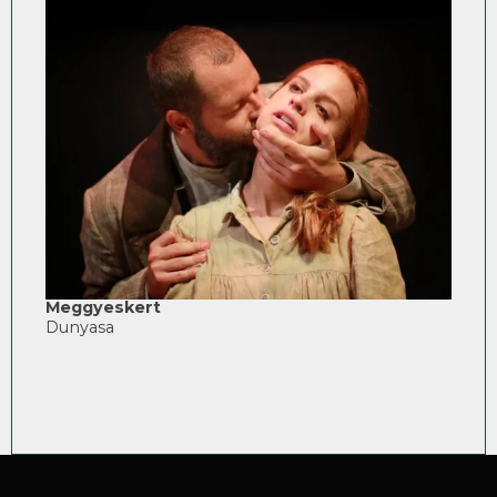
Sugar
Virág
Meggyeskert
Dunyasa